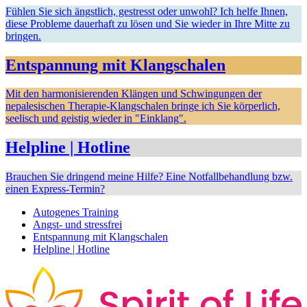
Fühlen Sie sich ängstlich, gestresst oder unwohl? Ich helfe Ihnen,
diese Probleme dauerhaft zu lösen und Sie wieder in Ihre Mitte zu
bringen.
Entspannung mit Klangschalen
Mit den harmonisierenden Klängen und Schwingungen der
nepalesischen Therapie-Klangschalen bringe ich Sie körperlich,
seelisch und geistig wieder in "Einklang".
Helpline | Hotline
Brauchen Sie dringend meine Hilfe? Eine Notfallbehandlung bzw.
einen Express-Termin?
Autogenes Training
Angst- und stressfrei
Entspannung mit Klangschalen
Helpline | Hotline