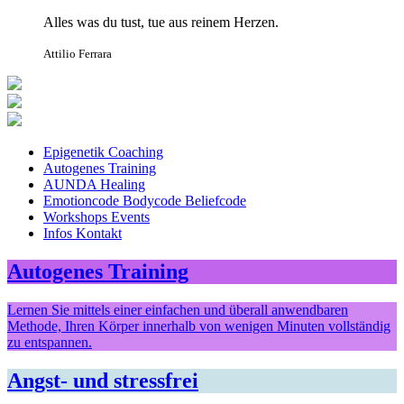
Alles was du tust, tue aus reinem Herzen.
Attilio Ferrara
Epigenetik Coaching
Autogenes Training
AUNDA Healing
Emotioncode Bodycode Beliefcode
Workshops Events
Infos Kontakt
Autogenes Training
Lernen Sie mittels einer einfachen und überall anwendbaren
Methode, Ihren Körper innerhalb von wenigen Minuten vollständig
zu entspannen.
Angst- und stressfrei